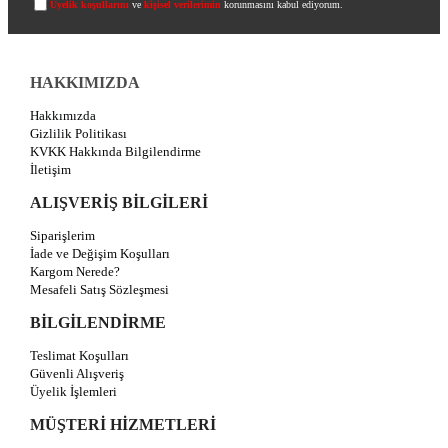
Üyelik koşullarını
ve
kişisel verilerimin
korunmasını kabul ediyorum.
HAKKIMIZDA
Hakkımızda
Gizlilik Politikası
KVKK Hakkında Bilgilendirme
İletişim
ALIŞVERİŞ BİLGİLERİ
Siparişlerim
İade ve Değişim Koşulları
Kargom Nerede?
Mesafeli Satış Sözleşmesi
BİLGİLENDİRME
Teslimat Koşulları
Güvenli Alışveriş
Üyelik İşlemleri
MÜŞTERİ HİZMETLERİ