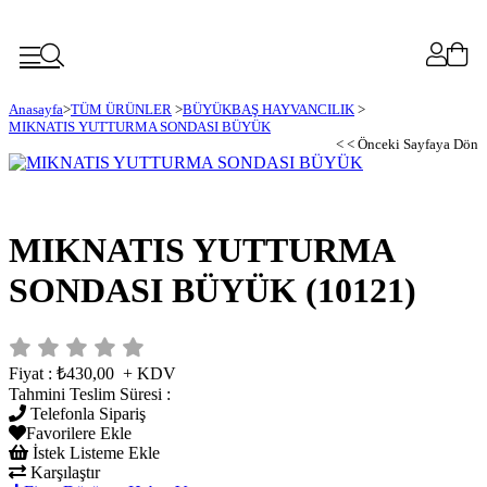
Anasayfa
>
TÜM ÜRÜNLER
>
BÜYÜKBAŞ HAYVANCILIK
>
MIKNATIS YUTTURMA SONDASI BÜYÜK
< < Önceki Sayfaya Dön
MIKNATIS YUTTURMA
SONDASI BÜYÜK
(10121)
Fiyat
:
₺430,00
+ KDV
Tahmini Teslim Süresi
:
Telefonla Sipariş
Favorilere Ekle
İstek Listeme Ekle
Karşılaştır